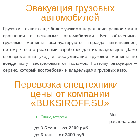
Главная
Эвакуация грузовых
автомобилей
О компании
Цены
Грузовая техника еще более уязвима перед неисправностями в
сравнении с легковыми автомобилями. Все объяснимо:
Зона обслуживания
грузовые машины эксплуатируются гораздо интенсивнее,
потому что это реальный заработок для их владельцев. Даже
Контакты
своевременный уход и обслуживание грузовой машины не
всегда могут застраховать от поломок. Поэтому эвакуация –
Мы в Instagram!
сервис, который востребован и владельцами грузовых авто.
Перевозка спецтехники –
цены от компании
«BUKSIROFF.SU»
Мы
Эвакуатором
располагаем
до 3.5 тонн –
от 2200 руб
.
до 6 тонн –
от 2400 руб
.